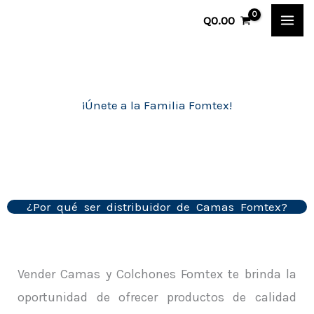
Ir
Q
0.00
al
contenido
¡Únete a la Familia Fomtex!
¿Por qué ser distribuidor de Camas Fomtex?
Vender Camas y Colchones Fomtex te brinda la
oportunidad de ofrecer productos de calidad