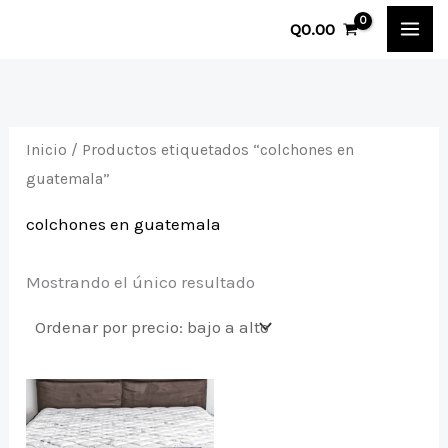
Ir
Q
0.00
al
contenido
Inicio
/ Productos etiquetados “colchones en
guatemala”
colchones en guatemala
Mostrando el único resultado