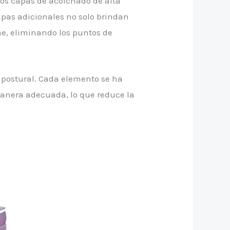
dos capas de acolchado de alta
apas adicionales no solo brindan
me, eliminando los puntos de
d postural. Cada elemento se ha
anera adecuada, lo que reduce la
Este
producto
tiene