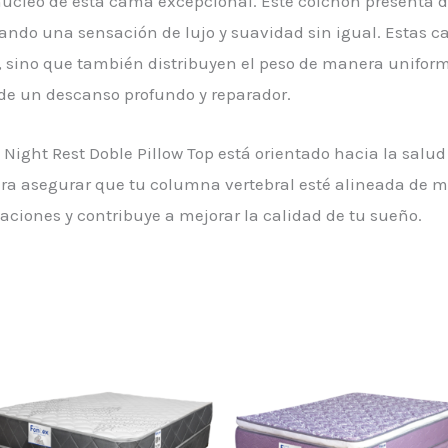
 núcleo de esta cama excepcional. Este colchón presenta 
eando una sensación de lujo y suavidad sin igual. Estas c
, sino que también distribuyen el peso de manera unifor
 de un descanso profundo y reparador.
Night Rest Doble Pillow Top está orientado hacia la salu
a asegurar que tu columna vertebral esté alineada de m
laciones y contribuye a mejorar la calidad de tu sueño.
Este
ucto
producto
e
tiene