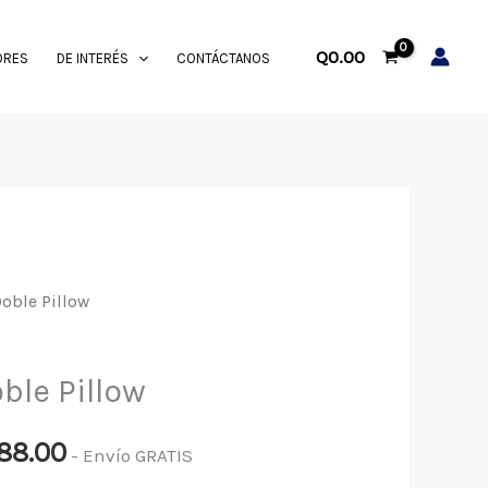
Q
0.00
ORES
DE INTERÉS
CONTÁCTANOS
Doble Pillow
Rango
de
ble Pillow
precios:
88.00
- Envío GRATIS
desde