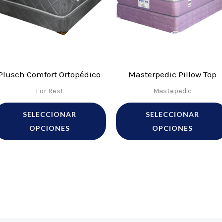
iples
múltiples
antes.
variantes.
Las
ones
opciones
se
Plusch Comfort Ortopédico
Masterpedic Pillow Top
den
pueden
For Rest
Mastepedic
ir
elegir
en
SELECCIONAR
SELECCIONAR
la
OPCIONES
OPCIONES
ina
página
de
ucto
producto