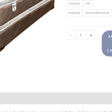
Colchón
Set
Imperial
Semimatrimonial
-
+
A
CA
nal