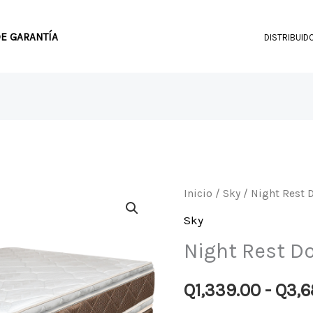
DE GARANTÍA
DISTRIBUID
Night
Inicio
/
Sky
/ Night Rest 
Rest
Sky
Doble
Night Rest Do
Pillow
cantidad
Q
1,339.00
-
Q
3,6