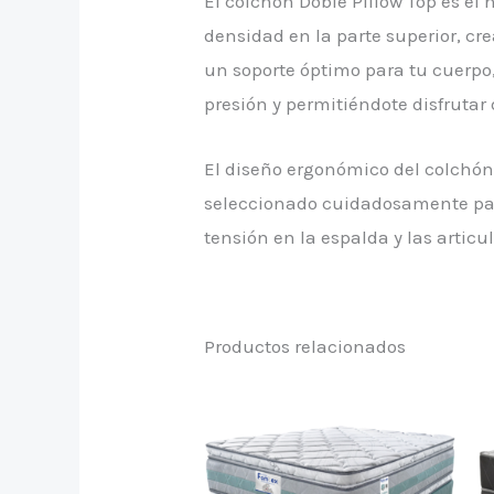
El colchón Doble Pillow Top es el
densidad en la parte superior, cr
un soporte óptimo para tu cuerpo
presión y permitiéndote disfrutar
El diseño ergonómico del colchón 
seleccionado cuidadosamente par
tensión en la espalda y las articu
Productos relacionados
Este
prod
tien