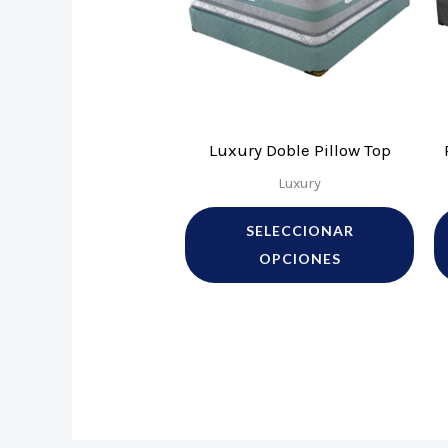
múlt
vari
Las
opci
se
Luxury Doble Pillow Top
pue
Luxury
eleg
en
SELECCIONAR
la
OPCIONES
pág
de
prod