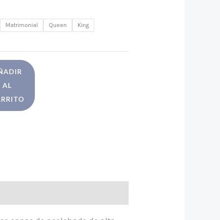
Q1,339.00
Matrimonial
Queen
King
hasta
Q3,688.00
ÑADIR
AL
RRITO