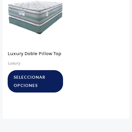
producto
tiene
múltiples
variantes.
Las
opciones
Luxury Doble Pillow Top
se
Luxury
pueden
elegir
SELECCIONAR
en
OPCIONES
la
página
de
producto