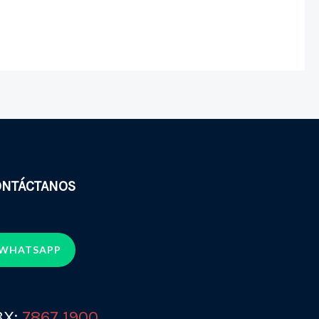
ONTÁCTANOS
WHATSAPP
BX:
7867 1900