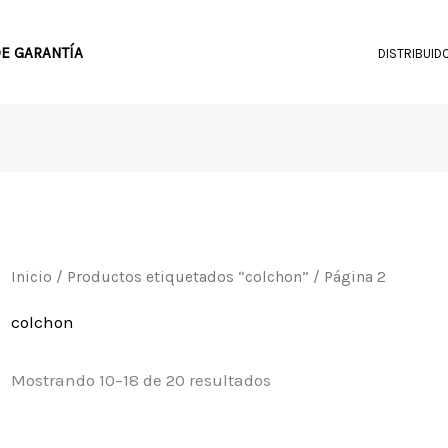
Ordenado
por
precio:
DE GARANTÍA
DISTRIBUID
bajo
a
alto
Inicio
/
Productos etiquetados “colchon”
/ Página 2
colchon
Mostrando 10–18 de 20 resultados