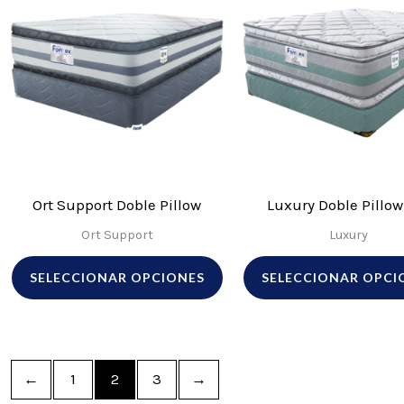
producto
tiene
múltiples
variantes.
Las
opciones
se
pueden
Ort Support Doble Pillow
Luxury Doble Pillow
elegir
Ort Support
Luxury
en
SELECCIONAR OPCIONES
SELECCIONAR OPCI
la
página
de
producto
←
1
2
3
→