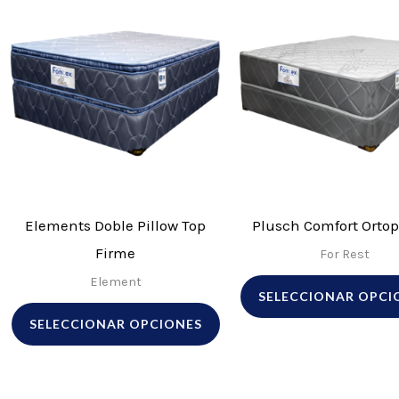
Este
producto
tiene
múltiples
variantes.
Las
opciones
se
pueden
Elements Doble Pillow Top
Plusch Comfort Orto
elegir
Firme
For Rest
en
Element
SELECCIONAR OPCI
la
SELECCIONAR OPCIONES
página
de
producto