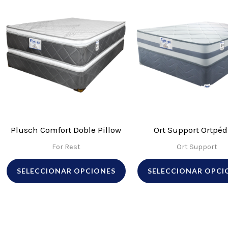
Este
producto
tiene
múltiples
variantes.
Las
opciones
se
pueden
Plusch Comfort Doble Pillow
Ort Support Ortpéd
elegir
For Rest
Ort Support
en
SELECCIONAR OPCIONES
SELECCIONAR OPCI
la
página
de
Este
producto